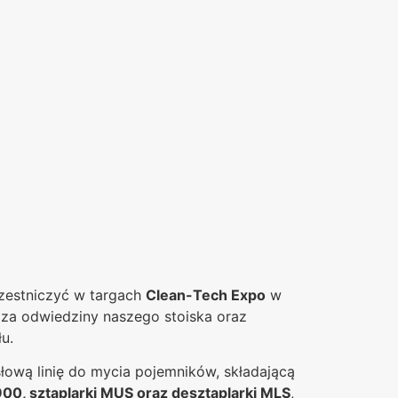
zestniczyć w targach
Clean-Tech Expo
w
 za odwiedziny naszego stoiska oraz
u.
ową linię do mycia pojemników, składającą
900
,
sztaplarki MUS
oraz
desztaplarki MLS
,